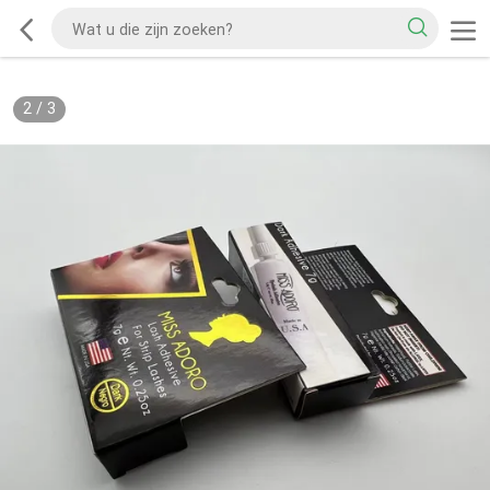
2
/
3