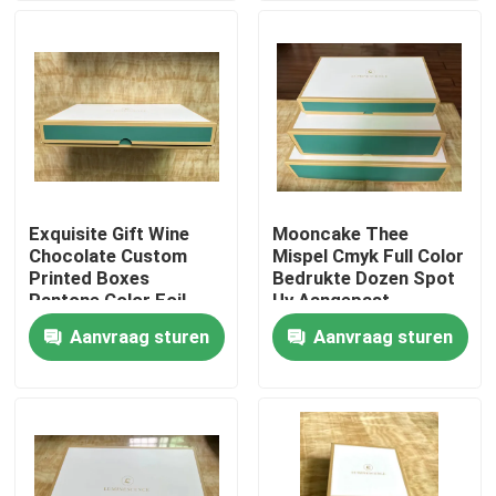
Producten
Video's
Kleurboek afdrukken
Exquisite Gift Wine
Mooncake Thee
Chocolate Custom
Mispel Cmyk Full Color
Prentenboekdruk
Printed Boxes
Bedrukte Dozen Spot
Pantone Color Foil
Uv Aangepast
Stamping
Aanvraag sturen
Aanvraag sturen
De Druk van het Hardcovernotitieboekje
gedrukte document boodschappentassen
De Diensten van de Handboekdruk