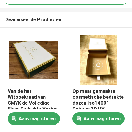
Geadviseerde Producten
Van de het
Op maat gemaakte
Thuis
Witboekraad van
cosmetische bedrukte
CMYK de Volledige
dozen Iso14001
Kleur Gedrukte Vakjes
Deboss 3D UV
Over ons
voor de Producten van
Aanvraag sturen
Aanvraag sturen
de Huidzorg
Contacten