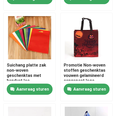
met Sterke
Handvatten
Producten
Video's
Kleurboek afdrukken
Prentenboekdruk
Suichang platte zak
Promotie Non-woven
non-woven
stoffen geschenktas
geschenktas met
vouwen gelamineerd
De Druk van het Hardcovernotitieboekje
handvat Iso-
aangepast logo
goedkeuring
Aanvraag sturen
Aanvraag sturen
gedrukte document boodschappentassen
De Diensten van de Handboekdruk