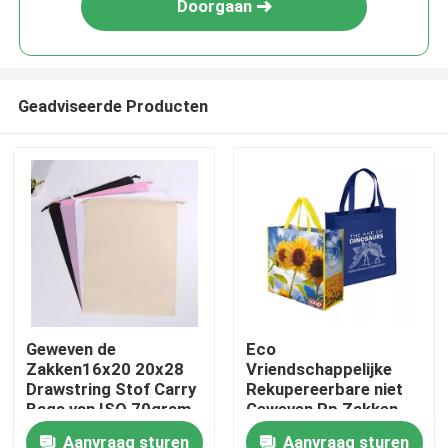
Doorgaan
Geadviseerde Producten
Thuis
Geweven de
Eco
Zakken16x20 20x28
Vriendschappelijke
Over ons
Drawstring Stof Carry
Rekupereerbare niet
Bags van ISO 70gram
Geweven Pp Zakken
niet
Opnieuw te gebruiken
Aanvraag sturen
Aanvraag sturen
Contacten