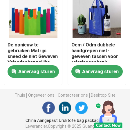
Volledige Kleur Gedrukte Dozen
Voor het drukken geschikt Engels Woordenboek
De opnieuw te
Oem / Odm dubbele
gebruiken Matrijs
handgrepen niet-
Voor het drukken geschikte Bureaukalender
sneed de niet Geweven
geweven tassen voor
Vriendschappelijke
relatiegeschenk
Aangepaste Kleur van
Gedrukt Document Verpakkend Vakje
Aanvraag sturen
Aanvraag sturen
Zakkeneco
Niet Geweven Zakken
Thuis
Ongeveer ons
Contacteer ons
Desktop Site
Duidelijke Blaardoos
China Aangepast Druktote bag packaging
Zelfklevende Sticker
Leverancier.Copyright © 2025 Guangzhou