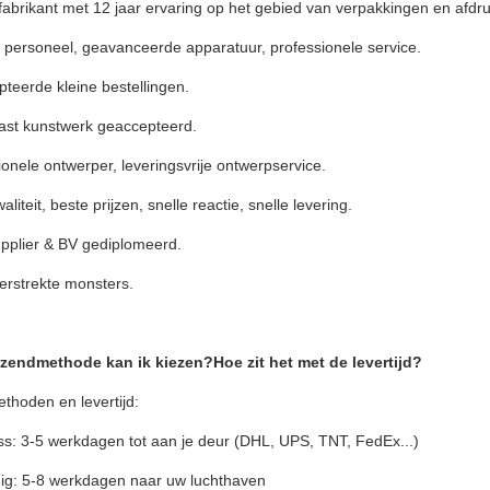
n fabrikant met 12 jaar ervaring op het gebied van verpakkingen en afdr
 personeel, geavanceerde apparatuur, professionele service.
teerde kleine bestellingen.
ast kunstwerk geaccepteerd.
ionele ontwerper, leveringsvrije ontwerpservice.
liteit, beste prijzen, snelle reactie, snelle levering.
upplier & BV gediplomeerd.
verstrekte monsters.
zendmethode kan ik kiezen?Hoe zit het met de levertijd?
thoden en levertijd:
ss: 3-5 werkdagen tot aan je deur (DHL, UPS, TNT, FedEx...)
uig: 5-8 werkdagen naar uw luchthaven