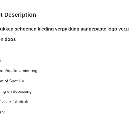
t Description
rukken schoenen kleding verpakking aangepaste logo verze
en doos
n
nde/matte laminering
et of Spot UV
ing en debossing
 zilver foliedruk
en: