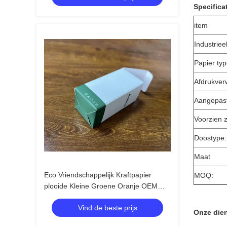
Specifica
item
Industriee
Papier ty
Afdrukver
Aangepast
Voorzien z
Doostype:
Maat
Eco Vriendschappelijk Kraftpapier
MOQ:
plooide Kleine Groene Oranje OEM
90mm 13cm van de Verpakkingsdoos
Vind de beste prijs
Onze die