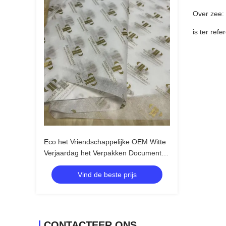
Over zee:
is ter ref
Eco het Vriendschappelijke OEM Witte
Verjaardag het Verpakken Document
27.5 Duim Stempelen
Vind de beste prijs
CONTACTEER ONS