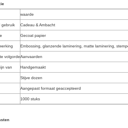
tie
waarde
l gebruik
Cadeau & Ambacht
pe
Gecoat papier
werking
Embossing, glanzende laminering, matte laminering, stempe
e volgorde
Aanvaarden
ijn van
Handgemaakt
Stijve dozen
Aangepast formaat geaccepteerd
1000 stuks
nsten