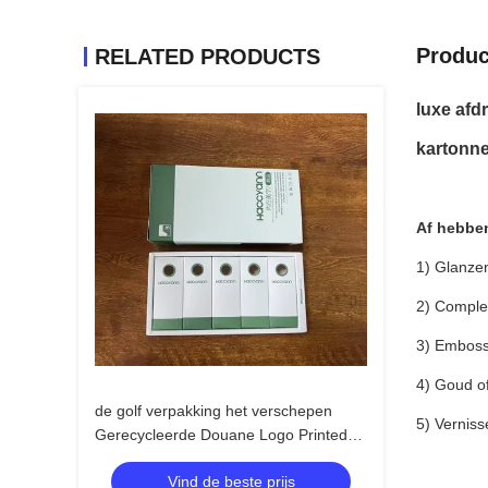
Produc
RELATED PRODUCTS
luxe afd
kartonn
Af hebbe
1) Glanze
2) Comple
3) Emboss
4) Goud of
de golf verpakking het verschepen
5) Verniss
Gerecycleerde Douane Logo Printed
van Verpakkingsdozen 13cm 15cm
Vind de beste prijs