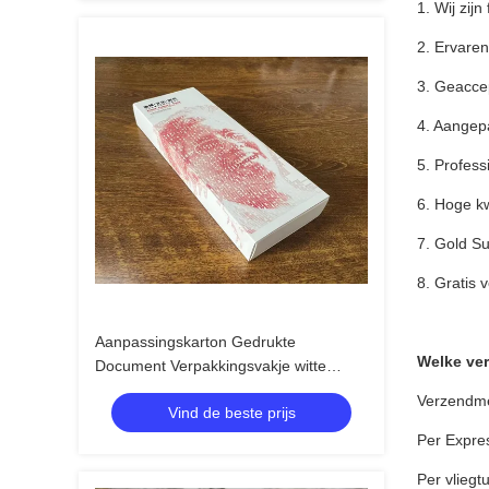
1. Wij zij
2. Ervaren
3. Geaccep
4. Aangep
5. Profess
6. Hoge kwa
7. Gold S
8. Gratis 
Aanpassingskarton Gedrukte
Welke ver
Document Verpakkingsvakje witte
Veelzijdigheid 10cm 20cm
Verzendme
Vind de beste prijs
Per Expre
Per vliegt