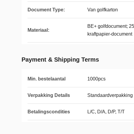
Document Type:
Van golfkarton
BE+ golfdocument; 2
Materiaal:
kraftpapier-document
Payment & Shipping Terms
Min. bestelaantal
1000pcs
Verpakking Details
Standaardverpakking 
Betalingscondities
L/C, D/A, D/P, T/T