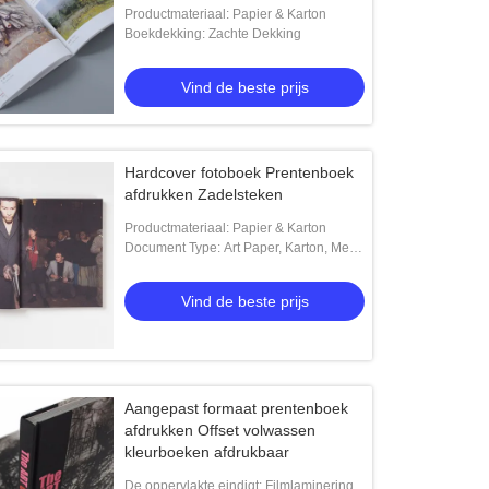
Productmateriaal: Papier & Karton
Boekdekking: Zachte Dekking
Vind de beste prijs
Hardcover fotoboek Prentenboek
afdrukken Zadelsteken
Productmateriaal: Papier & Karton
Document Type: Art Paper, Karton, Met
een laag bedekt Document, Van
golfkarton
Vind de beste prijs
Aangepast formaat prentenboek
afdrukken Offset volwassen
kleurboeken afdrukbaar
De oppervlakte eindigt: Filmlaminering