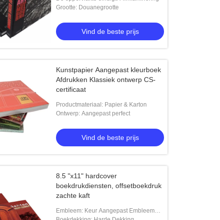
Grootte: Douanegrootte
Vind de beste prijs
Kunstpapier Aangepast kleurboek
Afdrukken Klassiek ontwerp CS-
certificaat
Productmateriaal: Papier & Karton
Ontwerp: Aangepast perfect
Vind de beste prijs
8.5 "x11" hardcover
boekdrukdiensten, offsetboekdruk
zachte kaft
Embleem: Keur Aangepast Embleem
goed
Boekdekking: Harde Dekking