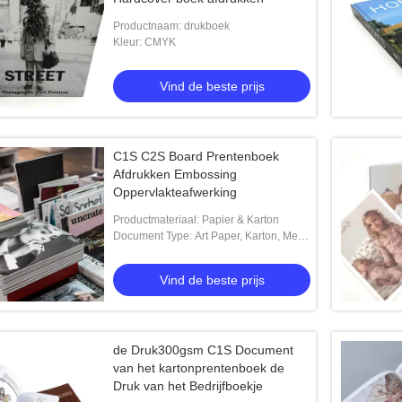
Productnaam: drukboek
Kleur: CMYK
Vind de beste prijs
C1S C2S Board Prentenboek
Afdrukken Embossing
Oppervlakteafwerking
Productmateriaal: Papier & Karton
Document Type: Art Paper, Karton, Met
een laag bedekt Document, Van
golfkarton
Vind de beste prijs
de Druk300gsm C1S Document
van het kartonprentenboek de
Druk van het Bedrijfboekje