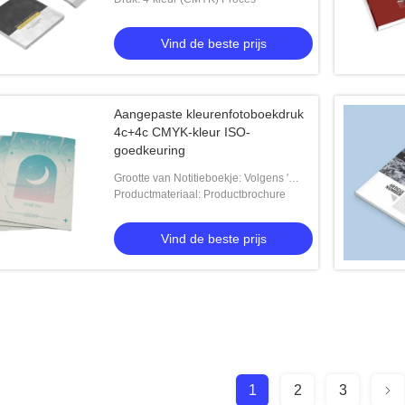
Vind de beste prijs
Aangepaste kleurenfotoboekdruk
4c+4c CMYK-kleur ISO-
goedkeuring
Grootte van Notitieboekje: Volgens ′
cliënt-Specifieke Vereisten
Productmateriaal: Productbrochure
Vind de beste prijs
1
2
3