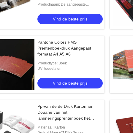
Productnaam: De aangepaste
Document Drukdienst
Vind de beste prijs
Pantone Colors PMS
Prentenboekdruk Aangepast
formaat A4 A5 A6
Producttype: Boek
UV: toegelaten
Vind de beste prijs
Pp-van de de Druk Kartonnen
Douane van het
lamineringsprentenboek het
Dagboekdruk
Materiaal: Karton
Druk: 4-kleur (CMYK) Proces