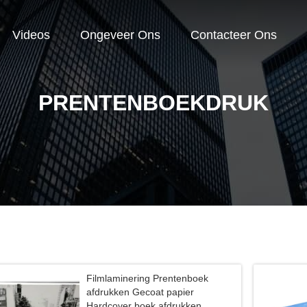
Videos
Ongeveer Ons
Contacteer Ons
PRENTENBOEKDRUK
Filmlaminering Prentenboek
afdrukken Gecoat papier
Hardcover boek afdrukken