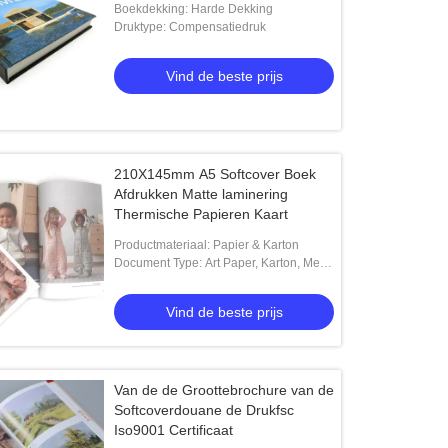
Boekdekking: Harde Dekking
Druktype: Compensatiedruk
Vind de beste prijs
210X145mm A5 Softcover Boek
Afdrukken Matte laminering
Thermische Papieren Kaart
Productmateriaal: Papier & Karton
Document Type: Art Paper, Karton, Met
een laag bedekt Document, Van
golfkarton
Vind de beste prijs
Van de de Groottebrochure van de
Softcoverdouane de Drukfsc
Iso9001 Certificaat