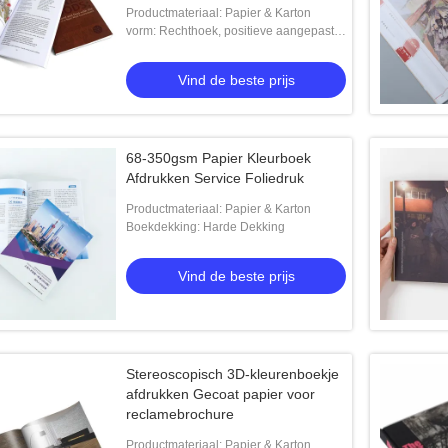
Productmateriaal: Papier & Karton
vorm: Rechthoek, positieve aangepaste
richting,
Vind de beste prijs
68-350gsm Papier Kleurboek
Afdrukken Service Foliedruk
Productmateriaal: Papier & Karton
Boekdekking: Harde Dekking
Vind de beste prijs
Stereoscopisch 3D-kleurenboekje
afdrukken Gecoat papier voor
reclamebrochure
Productmateriaal: Papier & Karton